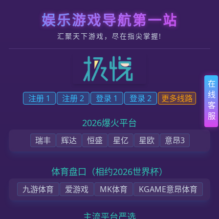
跳转到内容
极悦注册 - 会员登录(极悦平台) - 官方网站
首页
公司背景
新闻中心
投资者关系
联系方式